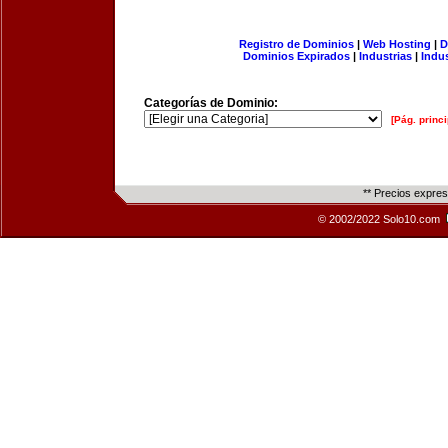
Registro de Dominios
|
Web Hosting
|
D
Dominios Expirados
|
Industrias
|
Indu
Categorías de Dominio:
[Pág. princi
** Precios expre
© 2002/2022 Solo10.com