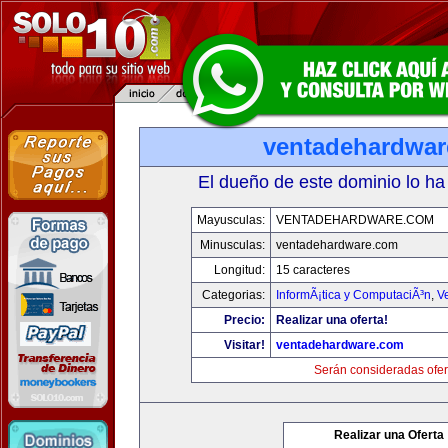
ventadehardwa
El dueño de este dominio lo ha
Mayusculas:
VENTADEHARDWARE.COM
Minusculas:
ventadehardware.com
Longitud:
15 caracteres
Categorias:
InformÃ¡tica y ComputaciÃ³n
,
V
Precio:
Realizar una oferta!
Visitar!
ventadehardware.com
Serán consideradas ofer
Realizar una Oferta