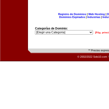
Registro de Dominios
|
Web Hosting
|
D
Dominios Expirados
|
Industrias
|
Indu
Categorías de Dominio:
[Pág. princi
** Precios expre
© 2002/2022 Solo10.com