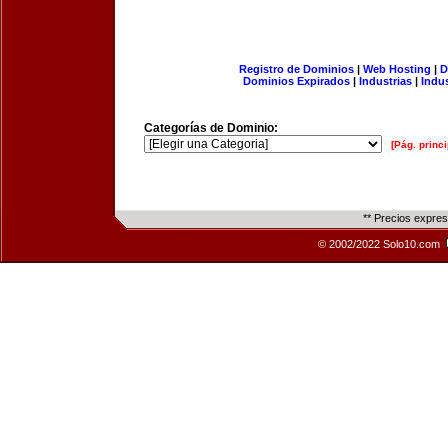
Registro de Dominios
|
Web Hosting
|
D
Dominios Expirados
|
Industrias
|
Indu
Categorías de Dominio:
[Pág. princi
** Precios expre
© 2002/2022 Solo10.com