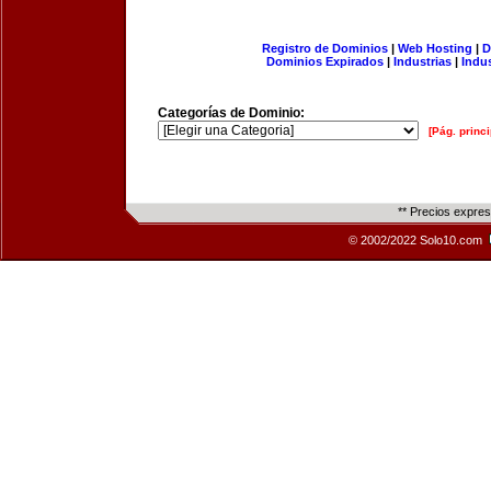
Registro de Dominios
|
Web Hosting
|
D
Dominios Expirados
|
Industrias
|
Indu
Categorías de Dominio:
[Pág. princi
** Precios expre
© 2002/2022 Solo10.com