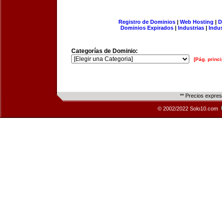
Registro de Dominios
|
Web Hosting
|
D
Dominios Expirados
|
Industrias
|
Indu
Categorías de Dominio:
[Pág. princi
** Precios expre
© 2002/2022 Solo10.com