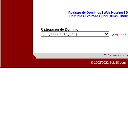
Registro de Dominios
|
Web Hosting
|
D
Dominios Expirados
|
Industrias
|
Indu
Categorías de Dominio:
[Pág. princi
** Precios expre
© 2002/2022 Solo10.com