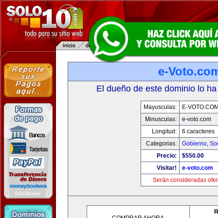
e-Voto.co
El dueño de este dominio lo ha
Mayusculas:
E-VOTO.CO
Minusculas:
e-voto.com
Longitud:
6 caracteres
Categorias:
Gobierno
,
So
Precio:
$550.00
Visitar!
e-voto.com
Serán consideradas ofer
R