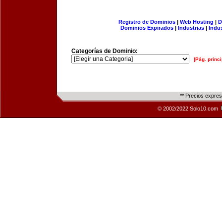
Registro de Dominios
|
Web Hosting
|
D
Dominios Expirados
|
Industrias
|
Indu
Categorías de Dominio:
[Pág. princi
** Precios expre
© 2002/2022 Solo10.com