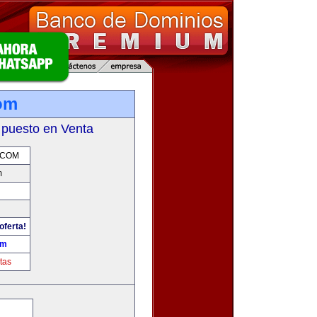
com
 puesto en Venta
.COM
m
oferta!
om
tas