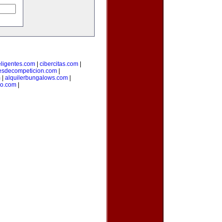
teligentes.com
|
cibercitas.com
|
esdecompeticion.com
|
m
|
alquilerbungalows.com
|
io.com
|