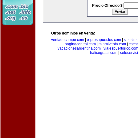
Precio Ofrecido $
Otros dominios en venta:
ventadecampo.com
|
e-presupuestos.com
|
sitiosin
paginacentral.com
|
miamiventa.com
|
coch
vacacionesargentina.com
|
viajespuertorico.co
traficogratis.com
|
soloservic