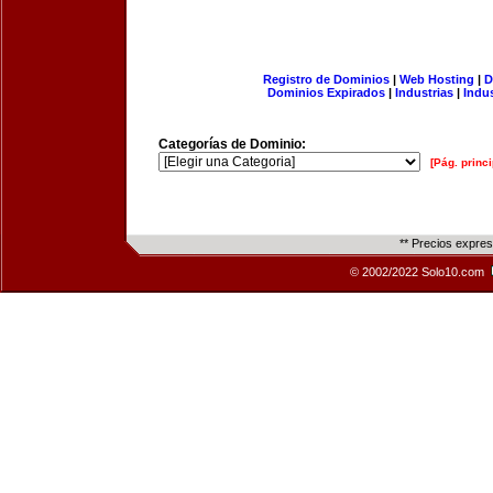
Registro de Dominios
|
Web Hosting
|
D
Dominios Expirados
|
Industrias
|
Indu
Categorías de Dominio:
[Pág. princi
** Precios expre
© 2002/2022 Solo10.com