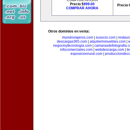
COMPRAR AHORA
Precio $
999.00
Precio 
COMPRAR AHORA
Otros dominios en venta:
mundoviajeros.com
|
susocio.com
|
restaur
descargas365.com
|
alquilerinmuebles.com
|
e
negocioytecnologia.com
|
camarasdefotografia.
infocomerciales.com
|
webdescarga.com
|
t
exposicionrural.com
|
producciondec