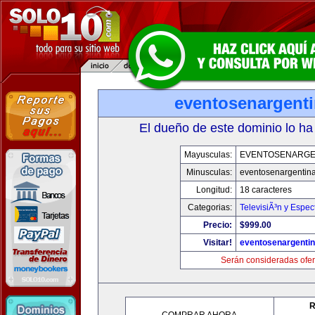
eventosenargent
El dueño de este dominio lo ha
Mayusculas:
EVENTOSENARGE
Minusculas:
eventosenargentin
Longitud:
18 caracteres
Categorias:
TelevisiÃ³n y Espec
Precio:
$999.00
Visitar!
eventosenargenti
Serán consideradas ofer
R