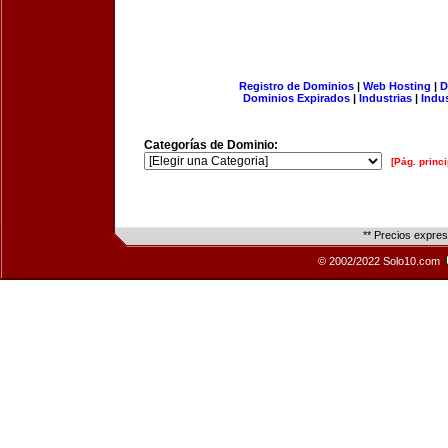
Registro de Dominios
|
Web Hosting
|
D
Dominios Expirados
|
Industrias
|
Indu
Categorías de Dominio:
[Pág. princi
** Precios expre
© 2002/2022 Solo10.com