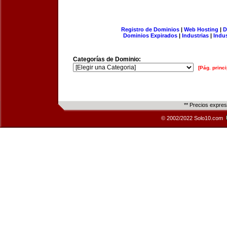
Registro de Dominios
|
Web Hosting
|
D
Dominios Expirados
|
Industrias
|
Indu
Categorías de Dominio:
[Pág. princi
** Precios expre
© 2002/2022 Solo10.com