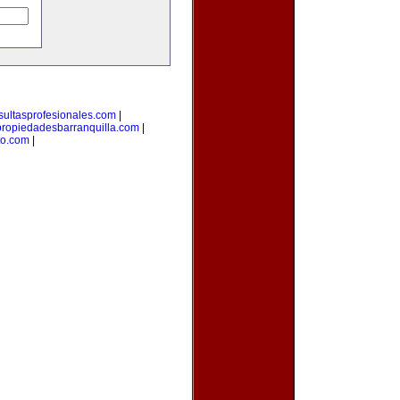
sultasprofesionales.com
|
propiedadesbarranquilla.com
|
to.com
|