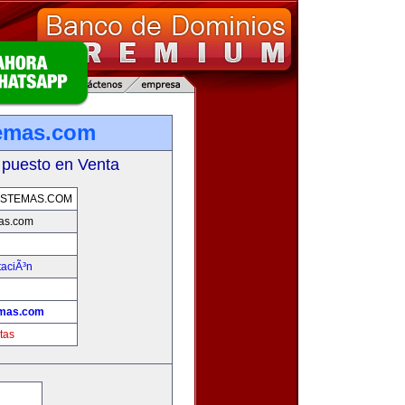
temas.com
 puesto en Venta
ISTEMAS.COM
as.com
taciÃ³n
emas.com
tas