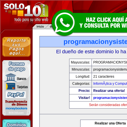
programacionysis
El dueño de este dominio lo ha
Mayusculas:
PROGRAMACIONYS
Minusculas:
programacionysistem
Longitud:
21 caracteres
Categorias:
InformÃ¡tica y Compu
Precio:
Realizar una oferta!
Visitar!
programacionysist
Serán consideradas ofer
Realizar una Oferta