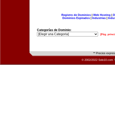
Registro de Dominios
|
Web Hosting
|
D
Dominios Expirados
|
Industrias
|
Indu
Categorías de Dominio:
[Pág. princi
** Precios expre
© 2002/2022 Solo10.com