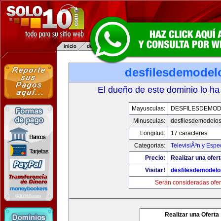
desfilesdemodel
El dueño de este dominio lo ha
Mayusculas:
DESFILESDEMO
Minusculas:
desfilesdemodelo
Longitud:
17 caracteres
Categorias:
TelevisiÃ³n y Espe
Precio:
Realizar una ofert
Visitar!
desfilesdemodel
Serán consideradas ofer
Realizar una Oferta