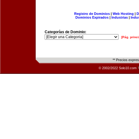
Registro de Dominios
|
Web Hosting
|
D
Dominios Expirados
|
Industrias
|
Indu
Categorías de Dominio:
[Pág. princi
** Precios expre
© 2002/2022 Solo10.com