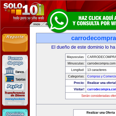
carrodecompr
El dueño de este dominio lo ha
Mayusculas:
CARRODECOMPRA
Minusculas:
carrodecompra.com
Longitud:
13 caracteres
Categorias:
Compras y Comercio
Precio:
Realizar una oferta
Visitar!
carrodecompra.co
Serán consideradas ofer
Realizar una Oferta