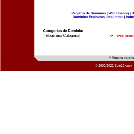
Registro de Dominios
|
Web Hosting
|
D
Dominios Expirados
|
Industrias
|
Indu
Categorías de Dominio:
[Pág. princi
** Precios expre
© 2002/2022 Solo10.com