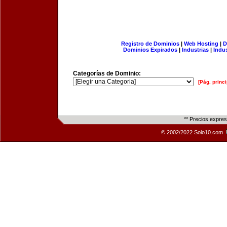
Registro de Dominios
|
Web Hosting
|
D
Dominios Expirados
|
Industrias
|
Indu
Categorías de Dominio:
[Pág. princi
** Precios expre
© 2002/2022 Solo10.com