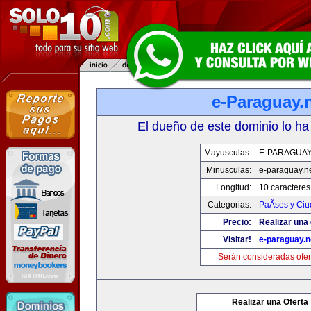
e-Paraguay.
El dueño de este dominio lo ha
Mayusculas:
E-PARAGUAY
Minusculas:
e-paraguay.n
Longitud:
10 caracteres
Categorias:
PaÃ­ses y Ci
Precio:
Realizar una 
Visitar!
e-paraguay.n
Serán consideradas ofer
Realizar una Oferta