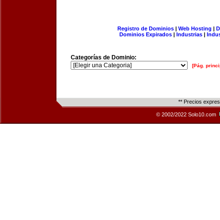
Registro de Dominios
|
Web Hosting
|
D
Dominios Expirados
|
Industrias
|
Indu
Categorías de Dominio:
[Pág. princi
** Precios expre
© 2002/2022 Solo10.com