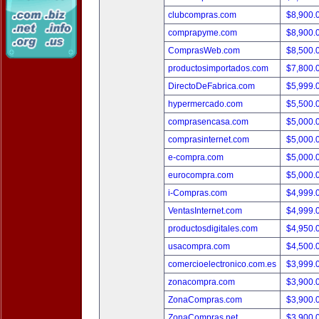
clubcompras.com
$8,900.
comprapyme.com
$8,900.
ComprasWeb.com
$8,500.
productosimportados.com
$7,800.
DirectoDeFabrica.com
$5,999.
hypermercado.com
$5,500.
comprasencasa.com
$5,000.
comprasinternet.com
$5,000.
e-compra.com
$5,000.
eurocompra.com
$5,000.
i-Compras.com
$4,999.
VentasInternet.com
$4,999.
productosdigitales.com
$4,950.
usacompra.com
$4,500.
comercioelectronico.com.es
$3,999.
zonacompra.com
$3,900.
ZonaCompras.com
$3,900.
ZonaCompras.net
$3,900.