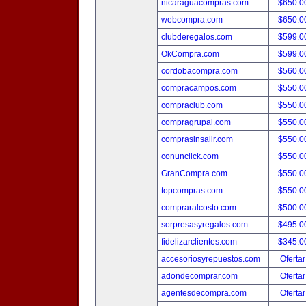
nicaraguacompras.com
$650.
webcompra.com
$650.
clubderegalos.com
$599.
OkCompra.com
$599.
cordobacompra.com
$560.
compracampos.com
$550.
compraclub.com
$550.
compragrupal.com
$550.
comprasinsalir.com
$550.
conunclick.com
$550.
GranCompra.com
$550.
topcompras.com
$550.
compraralcosto.com
$500.
sorpresasyregalos.com
$495.
fidelizarclientes.com
$345.
accesoriosyrepuestos.com
Ofertar
adondecomprar.com
Ofertar
agentesdecompra.com
Ofertar