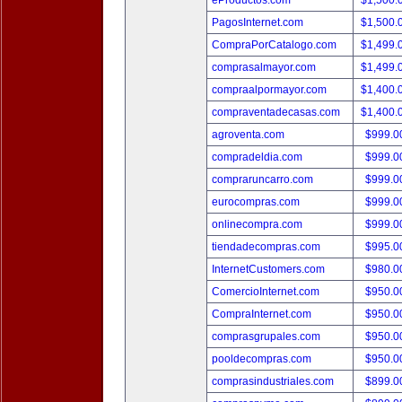
eProductos.com
$1,500.
PagosInternet.com
$1,500.
CompraPorCatalogo.com
$1,499.
comprasalmayor.com
$1,499.
compraalpormayor.com
$1,400.
compraventadecasas.com
$1,400.
agroventa.com
$999.
compradeldia.com
$999.
compraruncarro.com
$999.
eurocompras.com
$999.
onlinecompra.com
$999.
tiendadecompras.com
$995.
InternetCustomers.com
$980.
ComercioInternet.com
$950.
CompraInternet.com
$950.
comprasgrupales.com
$950.
pooldecompras.com
$950.
comprasindustriales.com
$899.