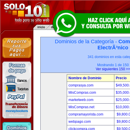
Dominios de la Categoría -
Com
ElectrÃ³nico
341 dominios en esta categ
Mostrando 1 de 150
Ver siguientes 150 >>
Nombre de Dominio
Precio
comprasya.com
$49,500
MisCompras.com
$35,000
marketweb.com
$25,000
MisCompras.net
$10,000
compramayorista.com
$9,800.
webpago.com
$9,800.
clickcompra.com
$9,500.