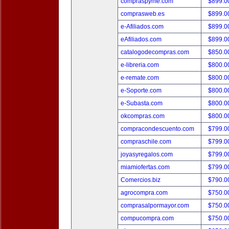
compraspyme.com
$899.
comprasweb.es
$899.
e-Afiliados.com
$899.
eAfiliados.com
$899.
catalogodecompras.com
$850.
e-libreria.com
$800.
e-remate.com
$800.
e-Soporte.com
$800.
e-Subasta.com
$800.
okcompras.com
$800.
compracondescuento.com
$799.
compraschile.com
$799.
joyasyregalos.com
$799.
miamiofertas.com
$799.
Comercios.biz
$790.
agrocompra.com
$750.
comprasalpormayor.com
$750.
compucompra.com
$750.