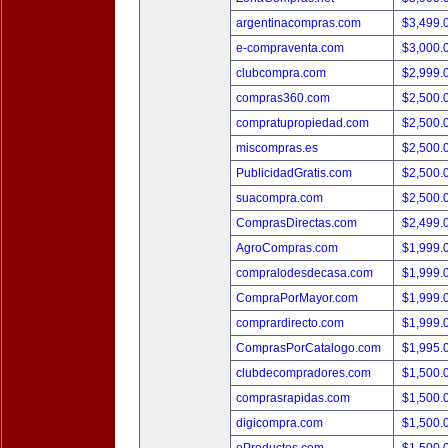
argentinacompras.com
$3,499.
e-compraventa.com
$3,000.
clubcompra.com
$2,999.
compras360.com
$2,500.
compratupropiedad.com
$2,500.
miscompras.es
$2,500.
PublicidadGratis.com
$2,500.
suacompra.com
$2,500.
ComprasDirectas.com
$2,499.
AgroCompras.com
$1,999.
compralodesdecasa.com
$1,999.
CompraPorMayor.com
$1,999.
comprardirecto.com
$1,999.
ComprasPorCatalogo.com
$1,995.
clubdecompradores.com
$1,500.
comprasrapidas.com
$1,500.
digicompra.com
$1,500.